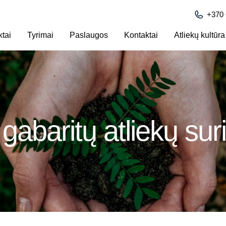
+370
ktai
Tyrimai
Paslaugos
Kontaktai
Atliekų kultūra
gabaritų atliekų sur