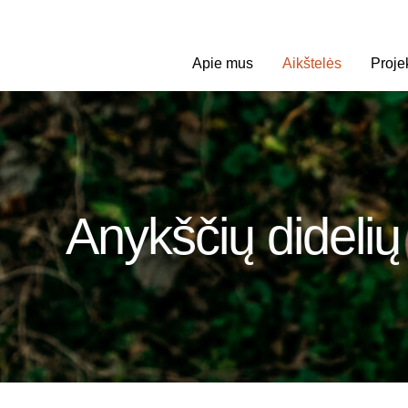
Apie mus
Aikštelės
Proje
Anykščių didelių 