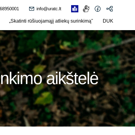
 68950001
info@uratc.lt
„Skatinti rūšiuojamąjį atliekų surinkimą"
DUK
inkimo aikštelė